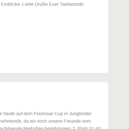
len Einblicke. Liebe Grüße Euer Taekwondo
n heute auf dem Poomsae Cup in Junglinster
lnehmende, da wir noch unsere Freunde vom
 folgende Medaillen heimbringen: 2. Platz 31-40