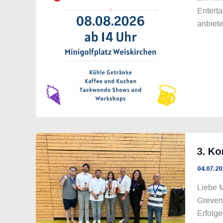
Entert
anbiet
3. K
04.07.20
Liebe 
Grevenm
Erfolg