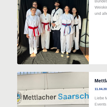
Bundesb
Weiski
und al
Mettl
11.04.20
Liebe M
Events 