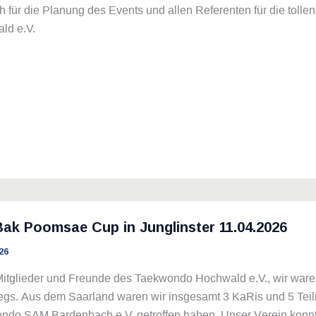
h für die Planung des Events und allen Referenten für die tol
ld e.V.
ak Poomsae Cup in Junglinster 11.04.2026
26
Mitglieder und Freunde des Taekwondo Hochwald e.V., wir ware
egs. Aus dem Saarland waren wir insgesamt 3 KaRis und 5 Tei
ndo SAM Bardenbach e.V. getroffen haben. Unser Verein konnte