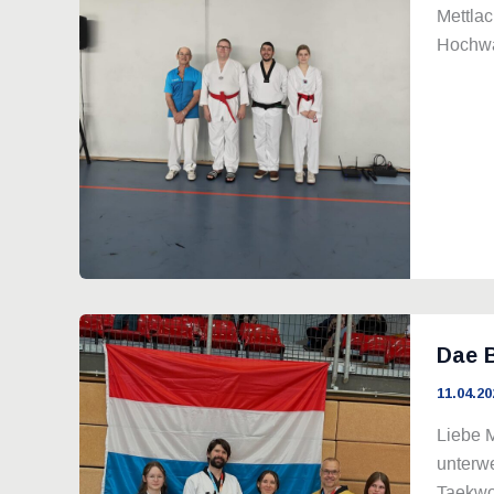
Mettlac
Hochwa
Dae B
11.04.20
Liebe 
unterw
Taekwo