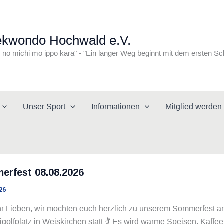
ekwondo Hochwald e.V.
i no michi mo ippo kara" - "Ein langer Weg beginnt mit dem ersten Sc
Unser Sport
Informationen
Mitglied werden
erfest 08.08.2026
26
hr Lieben, wir möchten euch herzlich zu unserem Sommerfest am
golfplatz in Weiskirchen statt 🏌
Es wird warme Speisen, Kaffee 