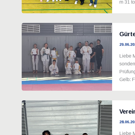
m 31 to
Gürte
29.06.20
Liebe M
sondern
Prüfung
Gelb: F
Verei
28.06.20
Liebe M