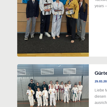
years –
Gürte
29.03.20
Liebe M
diesen 
ausrich