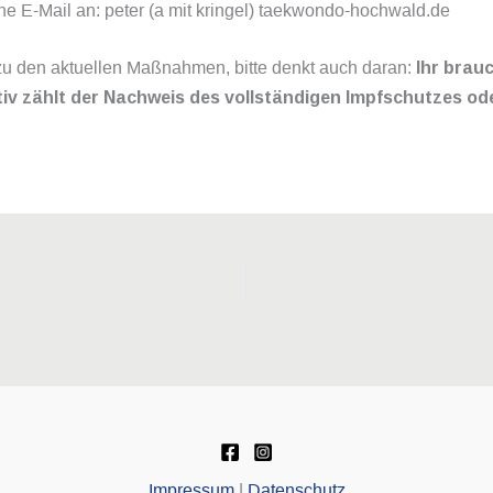
ine E-Mail an: peter (a mit kringel) taekwondo-hochwald.de
zu den aktuellen Maßnahmen, bitte denkt auch daran:
Ihr brau
rnativ zählt der Nachweis des vollständigen Impfschutzes o
Impressum
|
Datenschutz